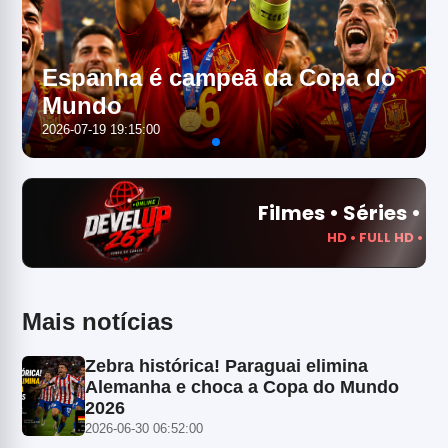
Espanha é campeã da Copa do
Mundo
2026-07-19 19:15:00
Mais notícias
Zebra histórica! Paraguai elimina
Alemanha e choca a Copa do Mundo
2026
2026-06-30 06:52:00