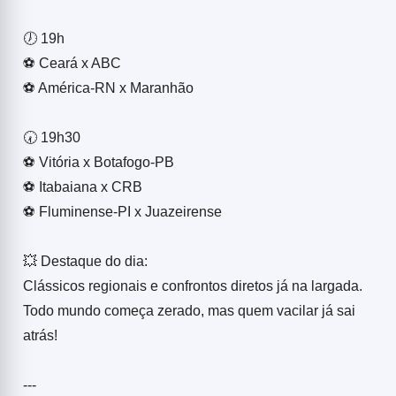
🕖 19h
⚽ Ceará x ABC
⚽ América-RN x Maranhão
🕢 19h30
⚽ Vitória x Botafogo-PB
⚽ Itabaiana x CRB
⚽ Fluminense-PI x Juazeirense
💥 Destaque do dia:
Clássicos regionais e confrontos diretos já na largada.
Todo mundo começa zerado, mas quem vacilar já sai
atrás!
---